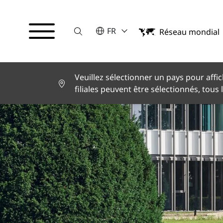
Suche
VEUILLEZ SÉLECTIONNER UNE LA
FR
Réseau mondial
English
Deutsch
Español
Français
Veuillez sélectionner un pays pour affic
Italiano
filiales peuvent être sélectionnés, tous 
Türkçe
日本語
한국어
中文