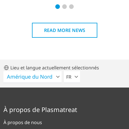
READ MORE NEWS
Lieu et langue actuellement sélectionnés
VEUILLEZ SÉLECTIONNER U
FR
À propos de Plasmatreat
À propos de nous