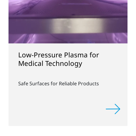
ssure Plasma for
Collaborati
 Technology
and Fraunh
es for Reliable Products
Rapid Industria
Free Coating Te