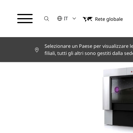
Suche
VELEZIONA UNA LINGUA
IT
Rete globale
English
Deutsch
Español
Français
Selezionare un Paese per visualizzare le
Italiano
filiali, tutti gli altri sono gestiti dalla se
Türkçe
日本語
한국어
中文