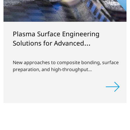
Plasma Surface Engineering
Solutions for Advanced
Composites to Be Featured at
SAMPE 2026
New approaches to composite bonding, surface
preparation, and high-throughput
manufacturing to be showcased alongside
technical presentation.