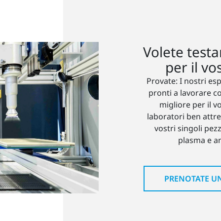
Volete testa
per il vo
Provate: I nostri es
pronti a lavorare c
migliore per il v
laboratori ben attre
vostri singoli pez
plasma e an
PRENOTATE U