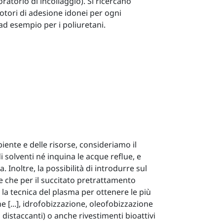
ratorio di incollaggio). Si ricercano
motori di adesione idonei per ogni
 ad esempio per i poliuretani.
iente e delle risorse, consideriamo il
 solventi né inquina le acque reflue, e
 Inoltre, la possibilità di introdurre sul
e che per il succitato pretrattamento
 la tecnica del plasma per ottenere le più
ne [...], idrofobizzazione, oleofobizzazione
o distaccanti) o anche rivestimenti bioattivi