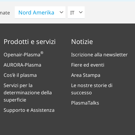
VELEZIONA UNA LINGUA
onate
IT
Prodotti e servizi
Notizie
®
Openair-Plasma
Iscrizione alla newsletter
AURORA-Plasma
Fiere ed eventi
Cos’è il plasma
Area Stampa
Servizi per la
Le nostre storie di
determinazione della
successo
superficie
PlasmaTalks
Supporto e Assistenza