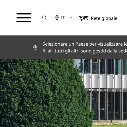
Suche
VELEZIONA UNA LINGUA
IT
Rete globale
English
Deutsch
Español
Français
Selezionare un Paese per visualizzare le
Italiano
filiali, tutti gli altri sono gestiti dalla se
Türkçe
日本語
한국어
中文