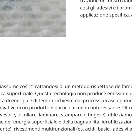
trazione nel nostro labo
così gli adesivi e i pro
applicazione specifica,
i riassume così: “Trattandosi di un metodo rispettoso dell’amb
ica superficiale. Questa tecnologia non produce emissioni di
 di energia e di tempo richieste dai processi di asciugatura.
ovative di un prodotto è particolarmente interessante. Oltr
stire, incollare, laminare, stampare o tingere), utilizziamo
e dell’energia superficiale e della bagnabilità, idrofilizzazio
nte), rivestimenti multifunzionali (es. acidi, basici, adesivi 