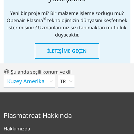
Yeni bir proje mi? Bir malzeme işleme zorluğu mu?
®
Openair-Plasma
teknolojimizin dünyasını keşfetmek
ister misiniz? Uzmanlarımız sizi tanımaktan mutluluk
duyacaktır.
İLETIŞIME GEÇIN
Şu anda seçili konum ve dil
LÜTFEN BIR DIL SEÇIN
TR
Plasmatreat Hakkında
Hakkımızda