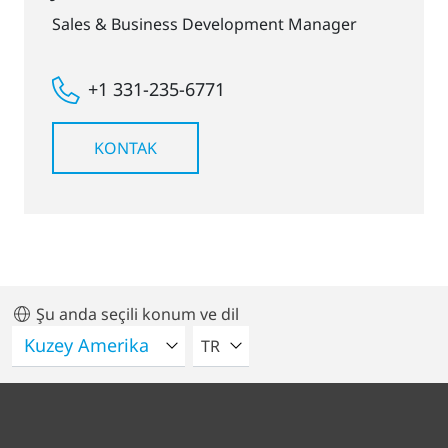
Sales & Business Development Manager
+1 331-235-6771
KONTAK
Şu anda seçili konum ve dil
LÜTFEN BIR DIL SEÇIN
TR