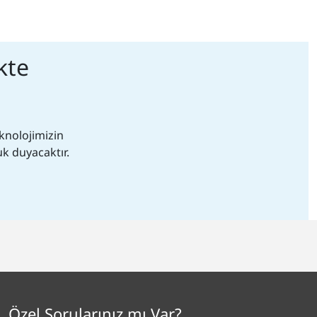
kte
knolojimizin
k duyacaktır.
Özel Sorularınız mı Var?