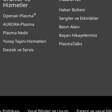
Hizmetler
Haber Bülteni
®
Openair-Plasma
Sergiler ve Etkinlikler
AURORA-Plasma
Basın Alanı
Plazma Nedir
Başarı Hikayelerimiz
Yüzey Tayini Hizmetleri
PlasmaTalks
Destek ve Servis
ik Politikası
Yasal Bilgiler ve Uyum
Patent ve yasal bilg