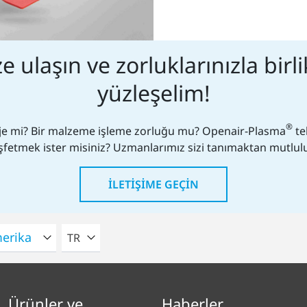
ze ulaşın ve zorluklarınızla birli
yüzleşelim!
®
oje mi? Bir malzeme işleme zorluğu mu? Openair-Plasma
te
şfetmek ister misiniz? Uzmanlarımız sizi tanımaktan mutlulu
İLETIŞIME GEÇIN
LÜTFEN BIR DIL SEÇIN
TR
Ürünler ve
Haberler