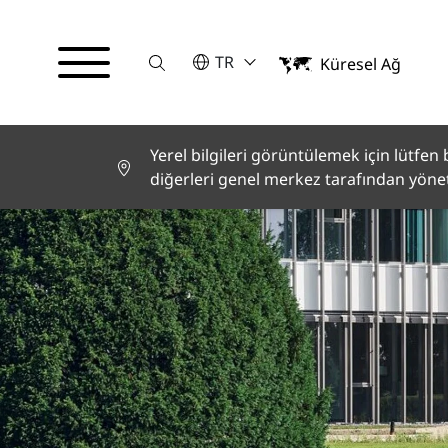
Suche
LÜTFEN BIR DIL SEÇIN
TR
Küresel Ağ
English
Deutsch
Español
Français
Yerel bilgileri görüntülemek için lütfen bi
Italiano
diğerleri genel merkez tarafından yöneti
Türkçe
日本語
한국어
中文