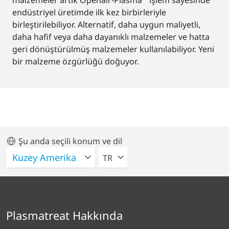
malzemeler artık Openair-Plasma
işlem sayesinde
endüstriyel üretimde ilk kez birbirleriyle
birleştirilebiliyor. Alternatif, daha uygun maliyetli,
daha hafif veya daha dayanıklı malzemeler ve hatta
geri dönüştürülmüş malzemeler kullanılabiliyor. Yeni
bir malzeme özgürlüğü doğuyor.
Şu anda seçili konum ve dil
LÜTFEN BIR DIL SEÇIN
TR
Plasmatreat Hakkında