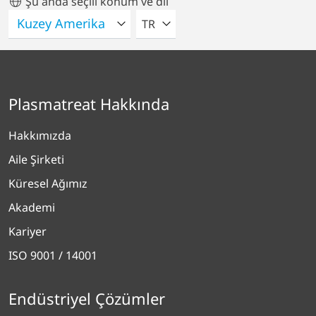
Şu anda seçili konum ve dil
LÜTFEN BIR DIL SEÇIN
TR
Plasmatreat Hakkında
Hakkımızda
Aile Şirketi
Küresel Ağımız
Akademi
Kariyer
ISO 9001 / 14001
Endüstriyel Çözümler