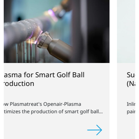
all
Success Story with GfO
(Nanogate Group)
ma
Inline pretreatment of displays befor
 golf balls
painting in the automotive industry.