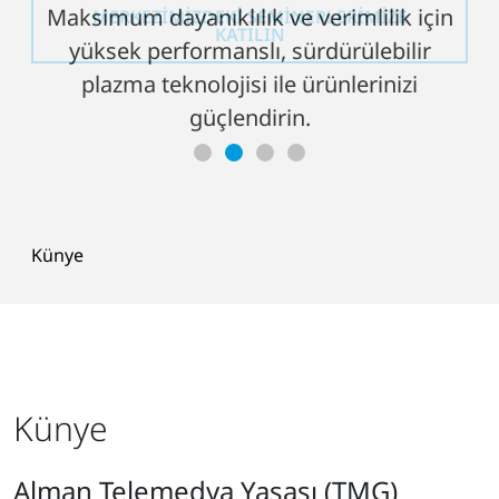
Maksimum dayanıklılık ve verimlilik için
MERKEZIMIZDEKI
SEMINERLERIMIZE
nasıl kullandığını keşfedin
KATILIN
yüksek performanslı, sürdürülebilir
ZORLUK VE ÇÖZÜM HAKKINDA DAHA
FAZLA BILGI EDININ
plazma teknolojisi ile ürünlerinizi
güçlendirin.
BAŞARI HIKAYESINI İNGILIZCE OLARAK
OKUYUN
Künye
Künye
Alman Telemedya Yasası (TMG)