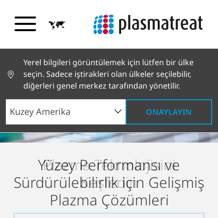
Yerel bilgileri görüntülemek için lütfen bir ülke
seçin. Sadece iştirakleri olan ülkeler seçilebilir,
diğerleri genel merkez tarafından yönetilir.
ONAYLAYIN
Openair-Plasma
, Chip-ing
Plazma Teknolojisini
Yüzey Performansı ve
Linamar’ın akü
®
AG’de akıllı golf toplarının
Keşfedin
Sürdürülebilirlik için Gelişmiş
muhafazalarında güvenilir
üretimini nasıl destekliyor?
korozyon koruması
Plazma Çözümleri
sağlamak için PlasmaPlus
’ı
®