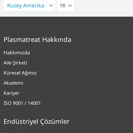
LÜTFEN BIR DIL SEÇIN
TR
Plasmatreat Hakkında
Hakkımızda
Aile Şirketi
Küresel Ağımız
Akademi
Kariyer
ISO 9001 / 14001
Endüstriyel Çözümler