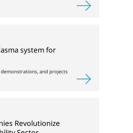
plasma system for
, demonstrations, and projects
ies Revolutionize
ility Sector