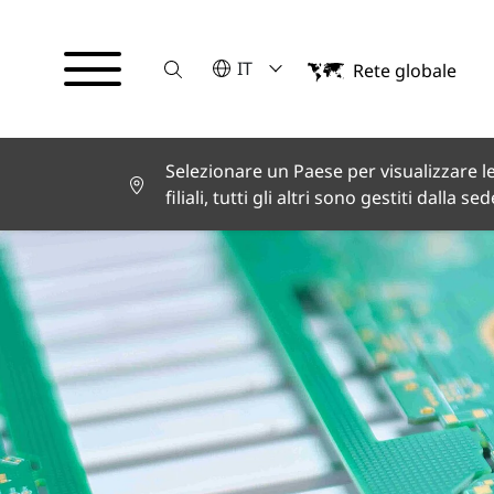
Suche
VELEZIONA UNA LINGUA
IT
Rete globale
English
Deutsch
Español
Français
Selezionare un Paese per visualizzare le
Italiano
filiali, tutti gli altri sono gestiti dalla se
Türkçe
日本語
한국어
中文