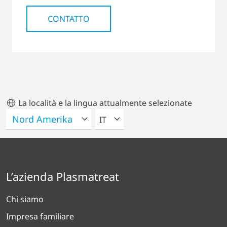
CONTATTO
La località e la lingua attualmente selezionate
VELEZIONA UNA LINGUA
IT
L’azienda Plasmatreat
Chi siamo
Impresa familiare