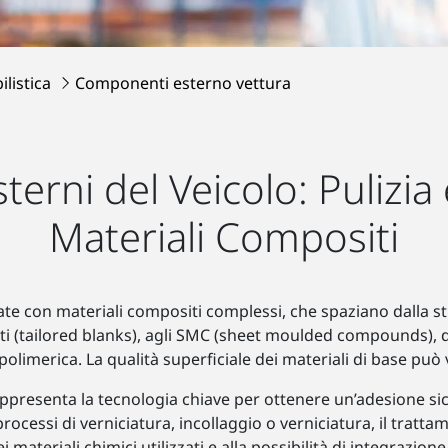
ilistica
Componenti esterno vettura
rni del Veicolo: Pulizia 
Materiali Compositi
zate con materiali compositi complessi, che spaziano dalla s
ti (tailored blanks), agli SMC (sheet moulded compounds), da
polimerica. La qualità superficiale dei materiali di base può 
ppresenta la tecnologia chiave per ottenere un’adesione sicur
 processi di verniciatura, incollaggio o verniciatura, il trat
i materiali chimici utilizzati e alla possibilità di integrazion