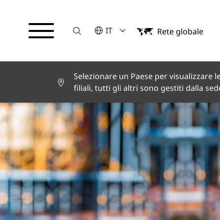
Suche
VELEZIONA UNA LINGUA
IT
Rete globale
English
Deutsch
Español
Français
Selezionare un Paese per visualizzare le
Italiano
filiali, tutti gli altri sono gestiti dalla se
Türkçe
日本語
한국어
中文