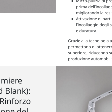
Micro-pulizia di pr
prima dell’incollaggi
migliorando la resi
Attivazione di parti
l’incollaggio degli
e duratura.
Grazie alla tecnologia 
permettono di ottenere
superiore, riducendo sc
produzione automobilis
amiere
ed Blank):
 Rinforzo
ione del