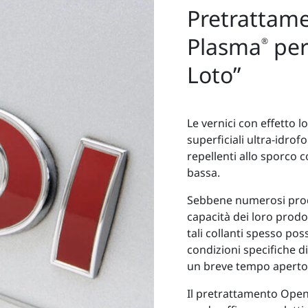
Pretrattam
Plasma
per 
®
Loto”
Le vernici con effetto lo
superficiali ultra-idro
repellenti allo sporco 
bassa.
Sebbene numerosi produ
capacità dei loro prodot
tali collanti spesso po
condizioni specifiche 
un breve tempo aperto, l
Il pretrattamento Ope