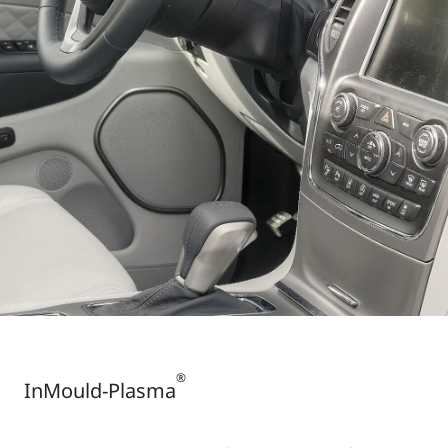
®
InMould-Plasma