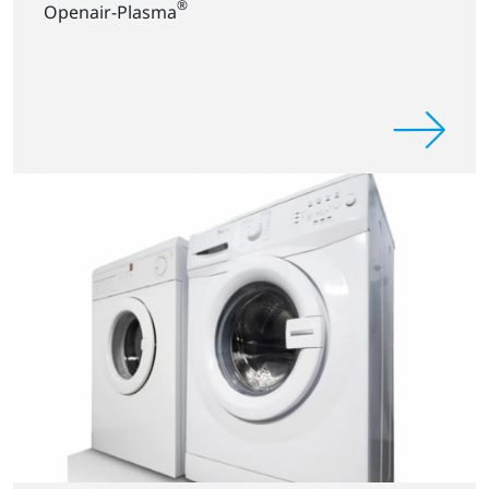
®
Openair-Plasma