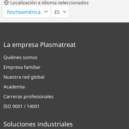
Localización e idioma seleccionados
POR FAVOR SELECCIONE UN IDIO
ES
La empresa Plasmatreat
Quiénes somos
Empresa familiar
Nuestra red global
Academia
Carreras profesionales
ISO 9001 / 14001
Soluciones industriales