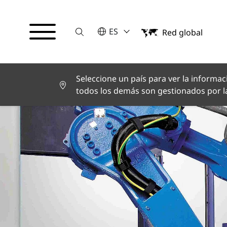
Suche
POR FAVOR SELECCIONE UN IDI
ES
Red global
English
Deutsch
Español
Français
Seleccione un país para ver la informaci
Italiano
todos los demás son gestionados por la
Türkçe
日本語
한국어
中文