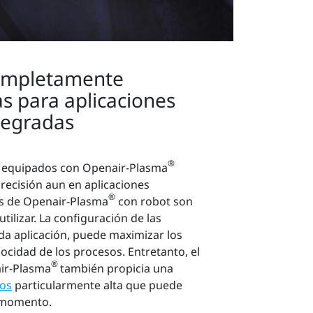
completamente
s para aplicaciones
tegradas
®
s equipados con Openair-Plasma
recisión aun en aplicaciones
®
as de Openair-Plasma
con robot son
utilizar. La configuración de las
da aplicación, puede maximizar los
locidad de los procesos. Entretanto, el
®
ir-Plasma
también propicia una
sos
particularmente alta que puede
r momento.