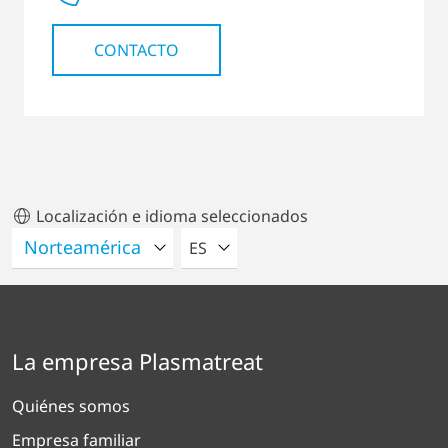
CONTACTO
Localización e idioma seleccionados
POR FAVOR SELECCIONE UN IDIO
ES
La empresa Plasmatreat
Quiénes somos
Empresa familiar