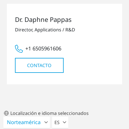
Dr. Daphne Pappas
Director, Applications / R&D
+1 6505961606
CONTACTO
Localización e idioma seleccionados
POR FAVOR SELECCIONE UN IDIO
ES