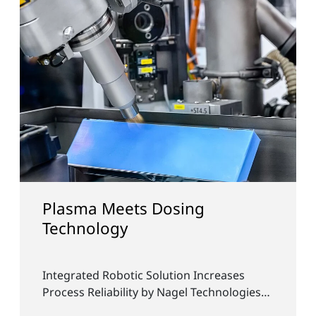
lasma Meets Dosing
Bon
echnology
Plas
Sust
ntegrated Robotic Solution Increases
Opena
rocess Reliability by Nagel Technologies
modif
nd Plasmatreat
quali