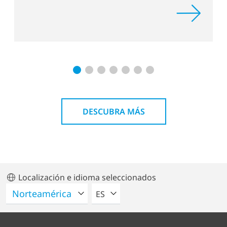
sustai
DESCUBRA MÁS
Localización e idioma seleccionados
POR FAVOR SELECCIONE UN IDIO
ES