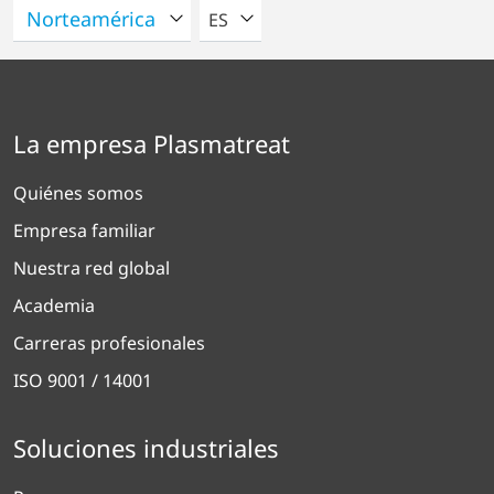
POR FAVOR SELECCIONE UN IDIO
ES
La empresa Plasmatreat
Quiénes somos
Empresa familiar
Nuestra red global
Academia
Carreras profesionales
ISO 9001 / 14001
Soluciones industriales