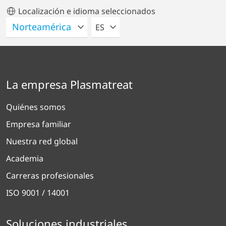
Localización e idioma seleccionados
POR FAVOR SELECCIONE UN IDIO
ES
La empresa Plasmatreat
Quiénes somos
Empresa familiar
Nuestra red global
Academia
Carreras profesionales
ISO 9001 / 14001
Soluciones industriales