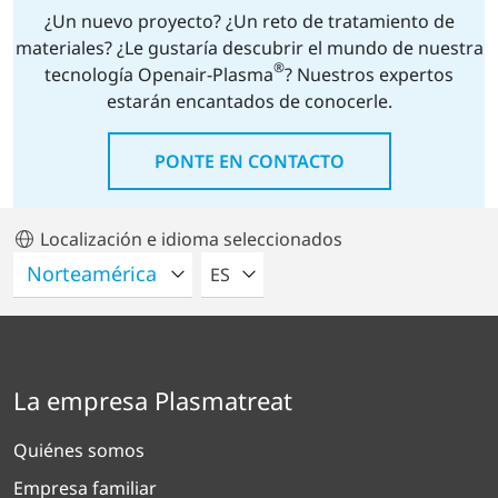
¿Un nuevo proyecto? ¿Un reto de tratamiento de
materiales? ¿Le gustaría descubrir el mundo de nuestra
®
tecnología Openair-Plasma
? Nuestros expertos
estarán encantados de conocerle.
PONTE EN CONTACTO
Localización e idioma seleccionados
POR FAVOR SELECCIONE UN IDIO
ES
La empresa Plasmatreat
Quiénes somos
Empresa familiar