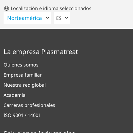
Localización e idioma seleccionados
POR FAVOR SELECCIONE UN IDIO
ES
La empresa Plasmatreat
Quiénes somos
Empresa familiar
Nuestra red global
Academia
Carreras profesionales
ISO 9001 / 14001