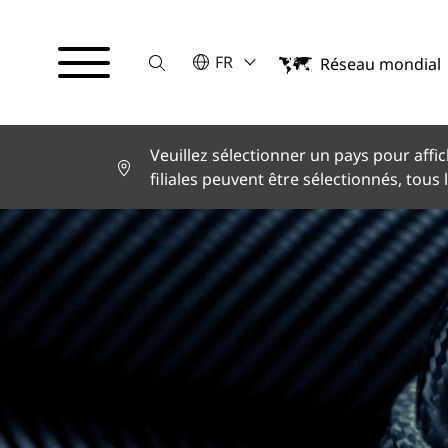
Suche
VEUILLEZ SÉLECTIONNER UNE LA
FR
Réseau mondial
English
Deutsch
Español
Français
Veuillez sélectionner un pays pour affic
Italiano
filiales peuvent être sélectionnés, tous 
Türkçe
日本語
한국어
中文