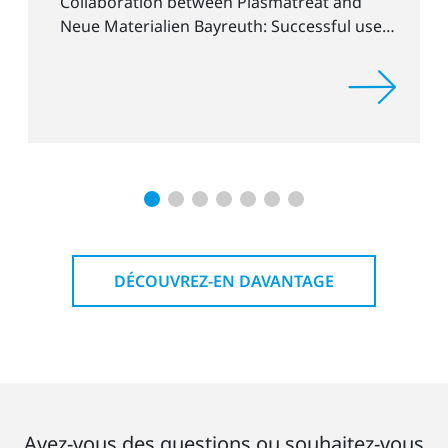
nd
Plasma for EV Batteries at The Battery Sh
l use
2025
ication
DÉCOUVREZ-EN DAVANTAGE
Avez-vous des questions ou souhaitez-vous