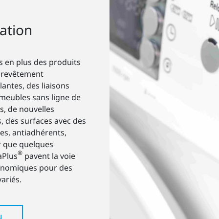
ation
 en plus des produits
n revêtement
lantes, des liaisons
meubles sans ligne de
s, de nouvelles
, des surfaces avec des
es, antiadhérents,
er que quelques
®
aPlus
pavent la voie
conomiques pour des
ariés.
N