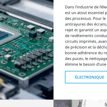
Dans l’industrie de l’é
est un atout essentiel po
des processus. Pour le
antirayures des écrans,
rejet et garantit un as
de revêtements conducte
circuits imprimés, avan
de précision et la déch
bonne adhérence du re
des puces, le nettoyag
élimine le besoin d’un
ÉLECTRONIQUE