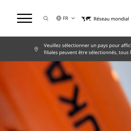
Suche
VEUILLEZ SÉLECTIONNER UNE LA
FR
Réseau mondial
English
Deutsch
Español
Français
Veuillez sélectionner un pays pour affic
Italiano
filiales peuvent être sélectionnés, tous 
Türkçe
日本語
한국어
中文