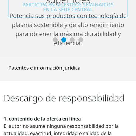
PARTICIPA EN NUESTROS
SEMINARIOS
las carcasas de las baterías
EN LA SEDE CENTRAL
Potencia sus productos con tecnología de
plasma sostenible y de alto rendimiento
DESCUBRE MÁS SOBRE EL RETO Y LA
SOLUCIÓN
para obtener la máxima durabilidad y
LEER LA CASO DE ÉXITO EN INGLÉS
eficiencia.
Patentes e información jurídica
Descargo de responsabilidad
1. contenido de la oferta en línea
El autor no asume ninguna responsabilidad por la
actualidad, exactitud, integridad o calidad de la