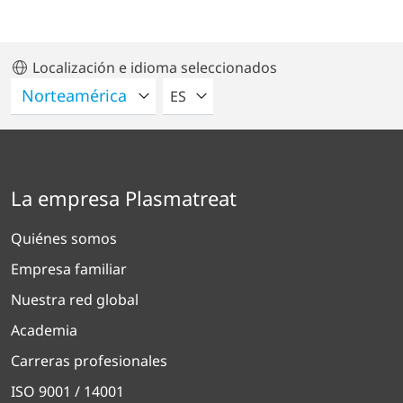
Localización e idioma seleccionados
POR FAVOR SELECCIONE UN IDIO
ES
La empresa Plasmatreat
Quiénes somos
Empresa familiar
Nuestra red global
Academia
Carreras profesionales
ISO 9001 / 14001