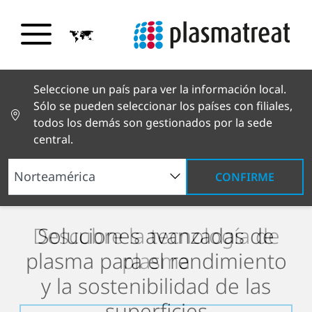
Seleccione un país para ver la información local.
Sólo se pueden seleccionar los países con filiales,
todos los demás son gestionados por la sede
central.
CONFIRME
¿Cómo contribuye Openair-
Descubre la tecnología de
Soluciones avanzadas de
Descubre cómo Linamar
Plasma
a la producción de
plasma
plasma para el rendimiento
utiliza PlasmaPlus
para
®
®
pelotas de golf inteligentes
garantizar una protección
y la sostenibilidad de las
en Chip-ing AG?
fiable contra la corrosión de
superficies