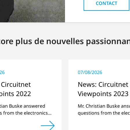
CONTACT
ore plus de nouvelles passionna
26
07/08/2026
Circuitnet
News: Circuitnet
oints 2022
Viewpoints 2023
stian Buske answered
Mr. Christian Buske an
s from the electronics
questions from the elec
atform Circuitnet
online platform Circuit
g a review of 2021 and
regarding a review of 