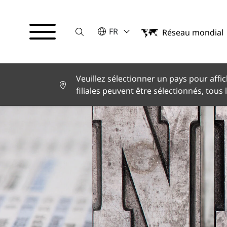
Suche
VEUILLEZ SÉLECTIONNER UNE LA
FR
Réseau mondial
English
Deutsch
Español
Français
Veuillez sélectionner un pays pour affic
Italiano
filiales peuvent être sélectionnés, tous 
Türkçe
日本語
한국어
中文