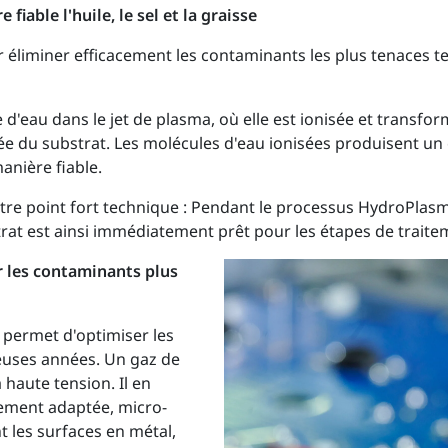
able l'huile, le sel et la graisse
 éliminer efficacement les contaminants les plus tenaces tels
 d'eau dans le jet de plasma, où elle est ionisée et transf
tée du substrat. Les molécules d'eau ionisées produisent un
anière fiable.
re point fort technique : Pendant le processus HydroPlasma, 
strat est ainsi immédiatement prêt pour les étapes de trai
r les contaminants plus
permet d'optimiser les
euses années. Un gaz de
 haute tension. Il en
lement adaptée, micro-
t les surfaces en métal,