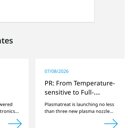
ntes
07/08/2026
PR: From Temperature-
sensitive to Full-
surface
swered
Plasmatreat is launching no less
tronics
than three new plasma nozzles
net
that expand its large product
2022 and
portfolio to include these special