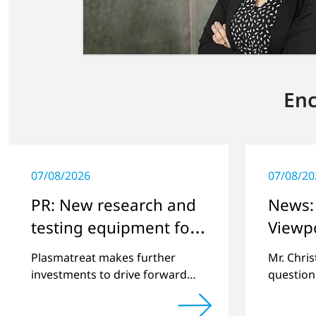
Enc
07/08/2026
07/08/20
PR: New research and
News: 
testing equipment for
Viewp
highly technical
Plasmatreat makes further
Mr. Chri
surface treatment
investments to drive forward
question
challenging customer projects
online pl
and new developments
regardin