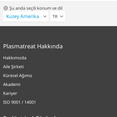
Şu anda seçili konum ve dil
LÜTFEN BIR DIL SEÇIN
TR
Plasmatreat Hakkında
Hakkımızda
Aile Şirketi
Küresel Ağımız
Akademi
Kariyer
ISO 9001 / 14001