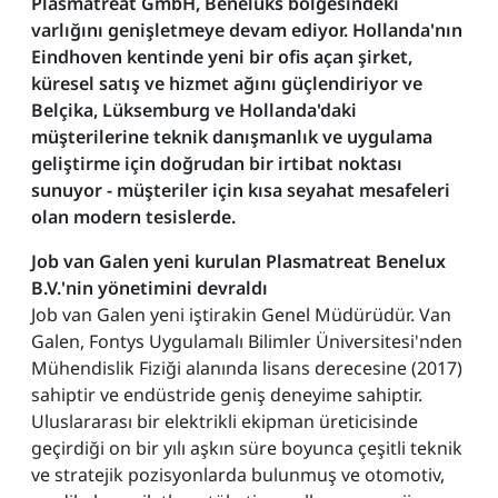
Plasmatreat GmbH, Benelüks bölgesindeki
varlığını genişletmeye devam ediyor. Hollanda'nın
Eindhoven kentinde yeni bir ofis açan şirket,
küresel satış ve hizmet ağını güçlendiriyor ve
Belçika, Lüksemburg ve Hollanda'daki
müşterilerine teknik danışmanlık ve uygulama
geliştirme için doğrudan bir irtibat noktası
sunuyor - müşteriler için kısa seyahat mesafeleri
olan modern tesislerde.
Job van Galen yeni kurulan Plasmatreat Benelux
B.V.'nin yönetimini devraldı
Job van Galen yeni iştirakin Genel Müdürüdür. Van
Galen, Fontys Uygulamalı Bilimler Üniversitesi'nden
Mühendislik Fiziği alanında lisans derecesine (2017)
sahiptir ve endüstride geniş deneyime sahiptir.
Uluslararası bir elektrikli ekipman üreticisinde
geçirdiği on bir yılı aşkın süre boyunca çeşitli teknik
ve stratejik pozisyonlarda bulunmuş ve otomotiv,