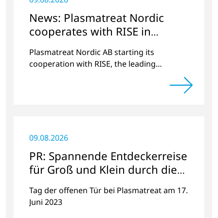
News: Plasmatreat Nordic
cooperates with RISE in
Scandinavia
Plasmatreat Nordic AB starting its
cooperation with RISE, the leading
research institute in Scandinavia.
09.08.2026
PR: Spannende Entdeckerreise
für Groß und Klein durch die
faszinierende Welt der
Tag der offenen Tür bei Plasmatreat am 17.
Plasmatechnologie
Juni 2023