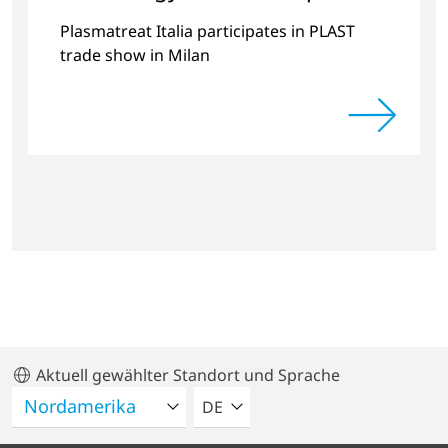
applications
Plasmatreat Italia participates in PLAST
trade show in Milan
Aktuell gewählter Standort und Sprache
BITTE WÄHLEN SIE EINE SPRACH
DE