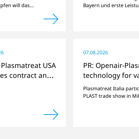
fen will das
Bayern und erste Leist
team Kilometer und
bei offiziellen Radrenne
elder für das Projekt
g nach Hause“
.
26
07.08.2026
 Plasmatreat USA
PR: Openair-Pla
es contract and
technology for v
rvices
plastics applicat
Plasmatreat Italia parti
PLAST trade show in Mi