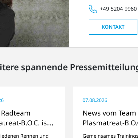
+49 5204 9960
KONTAKT
itere spannende Pressemitteilun
26
07.08.2026
 Radteam
News vom Team
treat-B.O.C. ist
Plasmatreat-B.O.
 für die Saison
hiedenen Rennen und
Gemeinsames Trainings