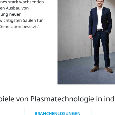
eines stark wachsenden
den Ausbau von
dung neuer
wichtigsten Säulen für
Generation besetzt.“
ele von Plasmatechnologie in indu
BRANCHENLÖSUNGEN