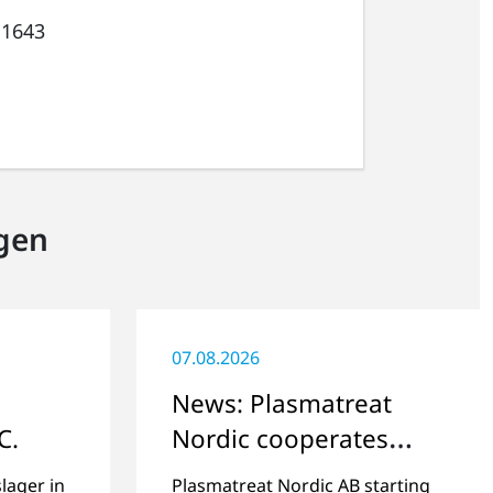
 1643
gen
07.08.2026
News: Plasmatreat
C.
Nordic cooperates
with RISE in
lager in
Plasmatreat Nordic AB starting