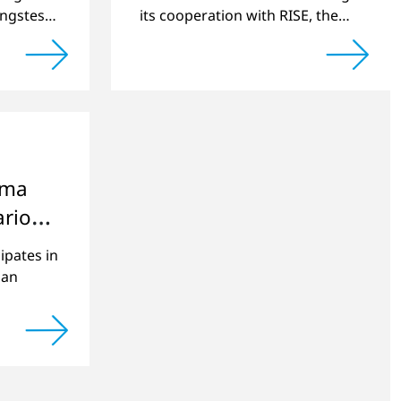
Scandinavia
ungstest
its cooperation with RISE, the
n.
leading research institute in
Scandinavia.
sma
arious
ions
cipates in
lan