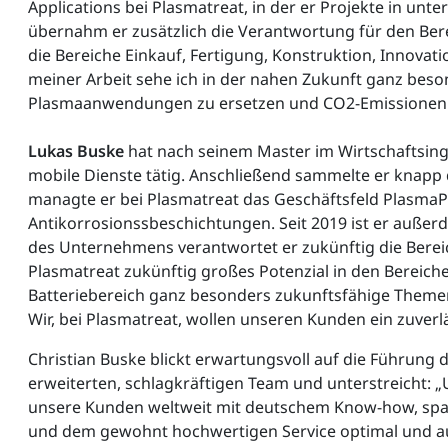
Applications bei Plasmatreat, in der er Projekte in un
übernahm er zusätzlich die Verantwortung für den Bere
die Bereiche Einkauf, Fertigung, Konstruktion, Inno
meiner Arbeit sehe ich in der nahen Zukunft ganz bes
Plasmaanwendungen zu ersetzen und CO2-Emissionen 
Lukas Buske
hat nach seinem Master im Wirtschaftsin
mobile Dienste tätig. Anschließend sammelte er knapp 
managte er bei Plasmatreat das Geschäftsfeld PlasmaP
Antikorrosionssbeschichtungen. Seit 2019 ist er außer
des Unternehmens verantwortet er zukünftig die Bereich
Plasmatreat zukünftig großes Potenzial in den Bereiche
Batteriebereich ganz besonders zukunftsfähige Themen
Wir, bei Plasmatreat, wollen unseren Kunden ein zuverl
Christian Buske blickt erwartungsvoll auf die Führun
erweiterten, schlagkräftigen Team und unterstreicht: „
unsere Kunden weltweit mit deutschem Know-how, sp
und dem gewohnt hochwertigen Service optimal und a