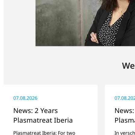
We
07.08.2026
07.08.20
News: 2 Years
News:
Plasmatreat Iberia
Plasma
bereit
Plasmatreat Iberia: For two
In versc