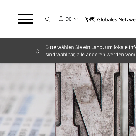
Suche
BITTE WÄHLEN SIE EINE SPRACHE
DE
Globales Netzwe
English
Deutsch
Español
Français
Bitte wählen Sie ein Land, um lokale 
Italiano
sind wählbar, alle anderen werden vom 
Türkçe
日本語
한국어
中文