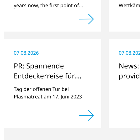
2023
years now, the first point of
Wettkämp
contact in the Spanish and
Amateur
Portuguese region for various
Spendeng
material issues.
„Der We
sammeln
07.08.2026
07.08.20
PR: Spannende
News:
Entdeckerreise für
provid
Groß und Klein durch
lab se
Tag der offenen Tür bei
die faszinierende Welt
Plasmatreat am 17. Juni 2023
der Plasmatechnologie