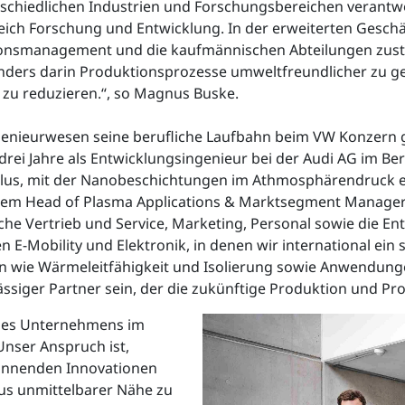
terschiedlichen Industrien und Forschungsbereichen verant
ich Forschung und Entwicklung. In der erweiterten Geschäf
vationsmanagement und die kaufmännischen Abteilungen z
onders darin Produktionsprozesse umweltfreundlicher zu ge
zu reduzieren.“, so Magnus Buske.
genieurwesen seine berufliche Laufbahn beim VW Konzern 
drei Jahre als Entwicklungsingenieur bei der Audi AG im B
lus, mit der Nanobeschichtungen im Athmosphärendruck er
dem Head of Plasma Applications & Marktsegment Manager B
e Vertrieb und Service, Marketing, Personal sowie die Entw
n E-Mobility und Elektronik, in denen wir international ein
 wie Wärmeleitfähigkeit und Isolierung sowie Anwendungen
ässiger Partner sein, der die zukünftige Produktion und Pro
g des Unternehmens im
Unser Anspruch ist,
annenden Innovationen
us unmittelbarer Nähe zu