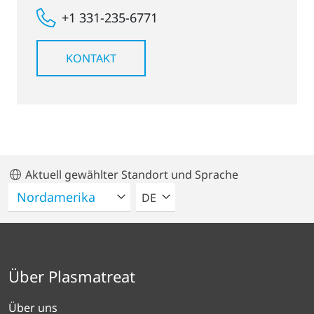
+1 331-235-6771
KONTAKT
Aktuell gewählter Standort und Sprache
BITTE WÄHLEN SIE EINE SPRACH
DE
Über Plasmatreat
Über uns