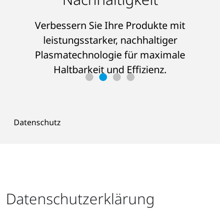
Batteriegehäuse
Verbessern Sie Ihre Produkte mit
gewährleistet
ERFAHREN SIE MEHR ÜBER
HERAUSFORDERUNG UND LÖSUNG
leistungsstarker, nachhaltiger
Plasmatechnologie für maximale
Haltbarkeit und Effizienz.
LESEN SIE DIE ERFOLGSGESCHICHTE
Datenschutz
Datenschutzerklärung