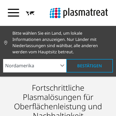
Bitte wählen Sie ein Land, um lokale
Informationen anzuzeigen. Nur Länder mit
Niederlassungen sind wählbar, alle anderen
werden vom Hauptsitz betreut.
BESTÄTIGEN
Wie unterstützt Openair-
Plasma Technologie erleben
Erfahren Sie, wie Linamar
Fortschrittliche
Plasma
die Produktion
mit PlasmaPlus
Plasmalösungen für
einen
®
®
smarter Golfbälle bei Chip-
Oberflächenleistung und
zuverlässigen
NEHMEN SIE AN UNSEREN
SEMINAREN
ing AG?
Korrosionsschutz für
Nachhaltigkeit
IN DER ZENTRALE TEIL