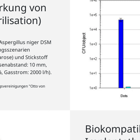
irkung von
lisation)
Aspergillus niger DSM
ngsszenarien
rose) und Stickstoff
üsenabstand: 10 mm,
, Gasstrom: 2000 l/h).
ngsvereinigungen "Otto von
Biokompati