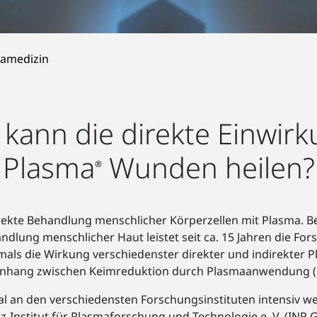
amedizin
kann die direkte Einwir
Plasma
Wunden heilen?
®
rekte Behandlung menschlicher Körperzellen mit Plasma. B
lung menschlicher Haut leistet seit ca. 15 Jahren die F
tmals die Wirkung verschiedenster direkter und indirekter
nhang zwischen Keimreduktion durch Plasmaanwendung (
al an den verschiedensten Forschungsinstituten intensiv w
Institut für Plasmaforschung und Technologie e. V. (INP