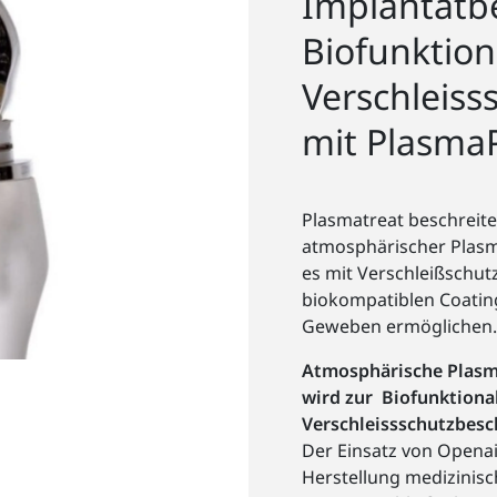
Implantatb
Biofunktion
Verschleiss
mit Plasma
Plasmatreat beschreite
atmosphärischer Plasm
es mit Verschleißschut
biokompatiblen Coating
Geweben ermöglichen.
Atmosphärische Plasm
wird zur Biofunktiona
Verschleissschutzbesc
Der Einsatz von Opena
Herstellung medizinis