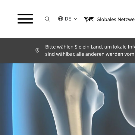
Suche
BITTE WÄHLEN SIE EINE SPRACHE
DE
Globales Netzwe
English
Deutsch
Español
Français
Bitte wählen Sie ein Land, um lokale 
Italiano
sind wählbar, alle anderen werden vom 
Türkçe
日本語
한국어
中文