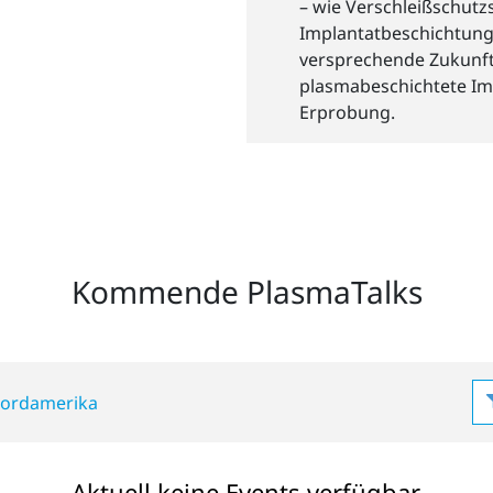
– wie Verschleißschutz
Implantatbeschichtunge
versprechende Zukunft
plasmabeschichtete Imp
Erprobung.
Kommende PlasmaTalks
ordamerika
Aktuell keine Events verfügbar.