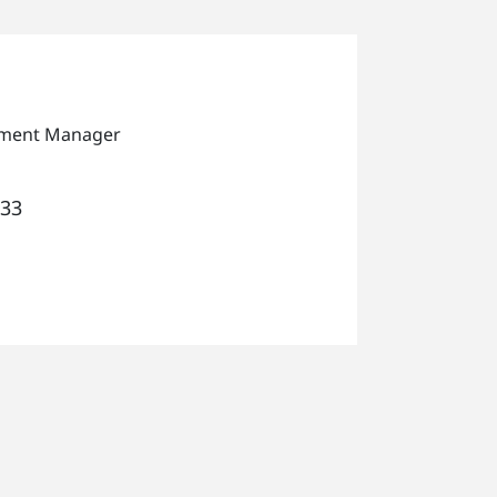
pment Manager
233