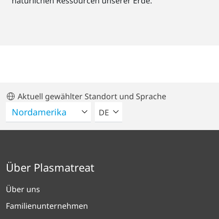
natürlichen Ressourcen unserer Erde.
Aktuell gewählter Standort und Sprache
BITTE WÄHLEN SIE EINE SPRACH
DE
Über Plasmatreat
Über uns
Familienunternehmen