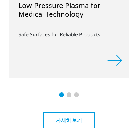
ssure Plasma for
Collaborat
l Technology
and Fraun
ces for Reliable Products
Rapid Industri
Free Coating T
자세히 보기