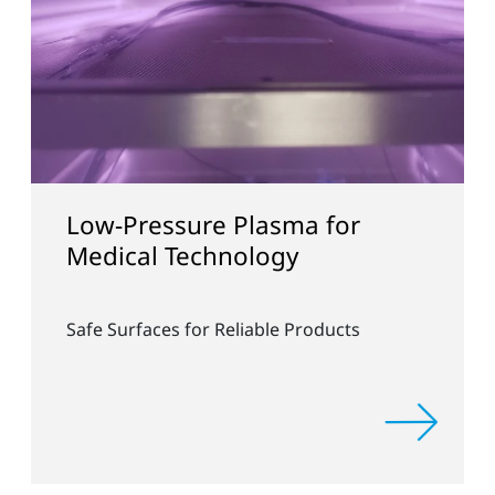
Pressure Plasma for
Collabo
cal Technology
and Fr
urfaces for Reliable Products
Rapid Indu
Free Coati