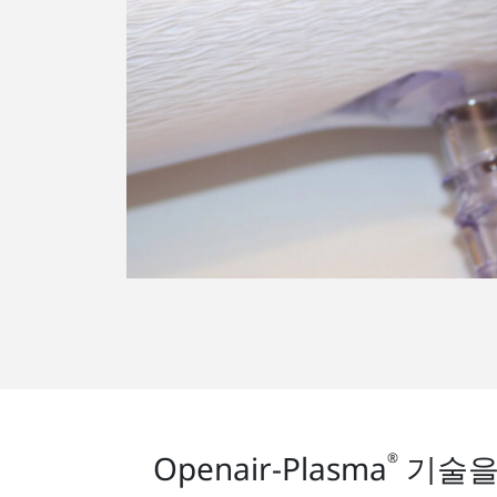
Openair-Plasma
기술을
®