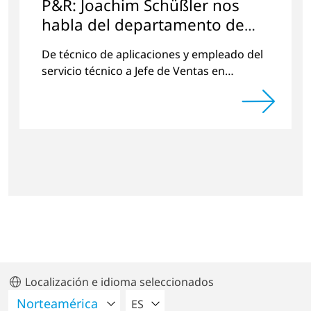
P&R: Joachim Schüßler nos
habla del departamento de
ventas
De técnico de aplicaciones y empleado del
servicio técnico a Jefe de Ventas en
Alemania, con una amplia experiencia,
ahora asume tareas estratégicas de ventas
y…
Localización e idioma seleccionados
POR FAVOR SELECCIONE UN IDIO
ES