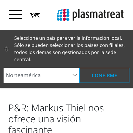
Seleccione un país para ver la información local.
Sólo se pueden seleccionar los países con filiales,
todos los demás son gestionados por la sede
central.
CONFIRME
Noticias y reportajes
Noticias y prensa
P&R:
Markus Thiel nos ofrece una visión fascinante
P&R: Markus Thiel nos
ofrece una visión
fascinante