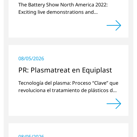
plasma
The Battery Show North America 2022:
Exciting live demonstrations and
discussions on the topics of e-mobility,
battery cell manufacturing and plasma
surface pretreatment.
08/05/2026
PR: Plasmatreat en Equiplast
Tecnología del plasma: Proceso “Clave” que
revoluciona el tratamiento de plásticos de
una manera respetuosa con el medio
ambiente.
08/05/2026