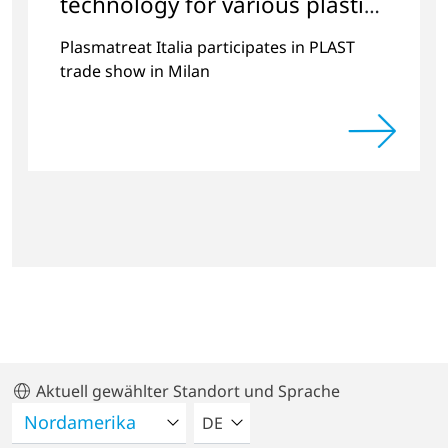
technology for various plastics
applications
Plasmatreat Italia participates in PLAST
trade show in Milan
Aktuell gewählter Standort und Sprache
BITTE WÄHLEN SIE EINE SPRACH
DE