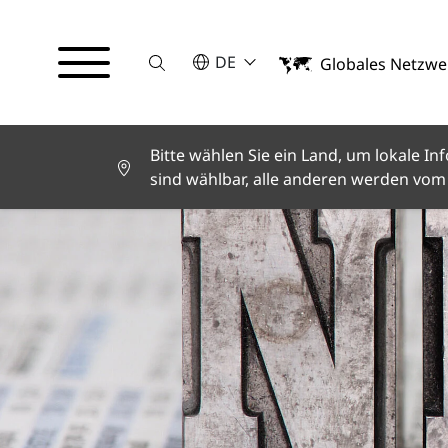
Suche
BITTE WÄHLEN SIE EINE SPRACHE
DE
Globales Netzwe
English
Deutsch
Español
Français
Bitte wählen Sie ein Land, um lokale 
Italiano
sind wählbar, alle anderen werden vom 
Türkçe
日本語
한국어
中文