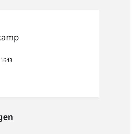
kamp
 1643
gen