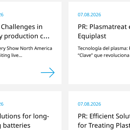
26
07.08.2026
Challenges in
PR: Plasmatreat 
y production can
Equiplast
ved with plasma
ery Show North America
Tecnología del plasma:
iting live
“Clave” que revoluciona 
ations and discussions
tratamiento de plástico
pics of e-mobility,
manera respetuosa con
cell manufacturing and
medio ambiente.
urface pretreatment.
26
07.08.2026
lutions for long-
PR: Efficient Solu
g batteries
for Treating Plast