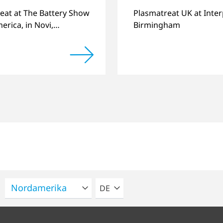
Surfaces
eat at The Battery Show
Plasmatreat UK at Inter
erica, in Novi,
Birmingham
n
BITTE WÄHLEN SIE EINE SPRACH
DE