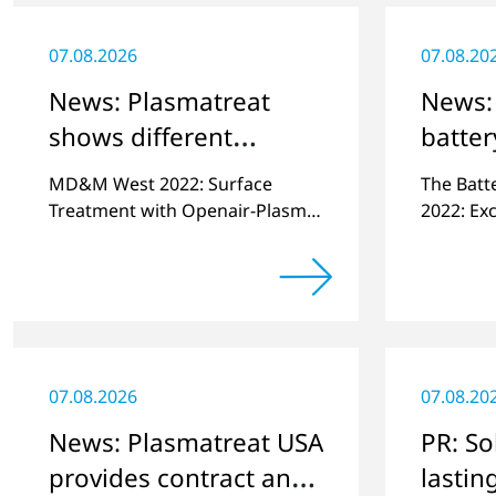
07.08.2026
07.08.20
News: Plasmatreat
News: 
shows different
batter
plasma solutions
be sol
MD&M West 2022: Surface
The Batt
Treatment with Openair-Plasma
2022: Exc
for Medical Components and
demonstr
Sensors
on the to
battery 
plasma s
07.08.2026
07.08.20
News: Plasmatreat USA
PR: So
provides contract and
lastin