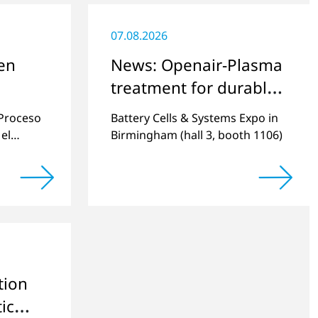
07.08.2026
en
News: Openair-Plasma
treatment for durable
and efficient batteries
 Proceso
Battery Cells & Systems Expo in
el
Birmingham (hall 3, booth 1106)
s de una
 el
tion
ic