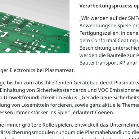
Verarbeitungsprozess op
„Wir werden auf der SMT
Anwendungsbeispiele prä
Fertigungszellen, in den
dem Conformal Coating u
Beschichtung unterschied
werden die Bauteile zur
Bauteiltransport XPlanar
ger Electronics bei Plasmatreat.
e bis hin zum abschließenden Gerätebau deckt Plasmatreat
 Einhaltung von Sicherheitsstandards und VOC Emissionsred
a Umweltfreundlichkeit im Fokus. „Gerade neue Sicherheit
idung von Lösemitteln forcieren, sowie ganz aktuelle Theme
ssen immer stärker ins Spiel“, erläutert Coenen.
ne immer größere Rolle spielen, entwickelt das Unternehme
itätssicherungsmodulen rundum die Plasmabehandlung die wi