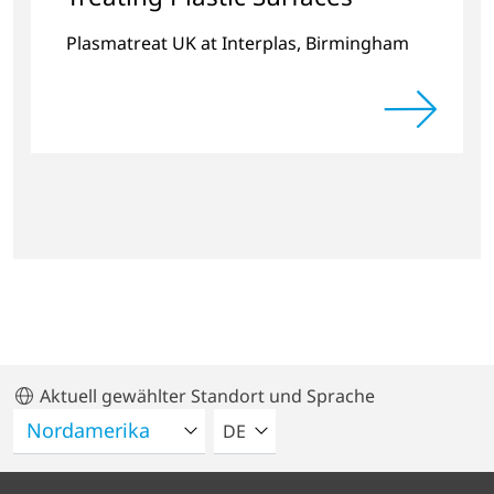
Plasmatreat UK at Interplas, Birmingham
Aktuell gewählter Standort und Sprache
BITTE WÄHLEN SIE EINE SPRACH
DE