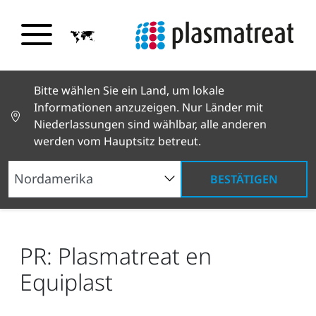
Bitte wählen Sie ein Land, um lokale
Informationen anzuzeigen. Nur Länder mit
Niederlassungen sind wählbar, alle anderen
werden vom Hauptsitz betreut.
BESTÄTIGEN
Neuigkeiten und Geschichten
News und Presse
PR: Plasmatreat en Equiplast
PR: Plasmatreat en
Equiplast