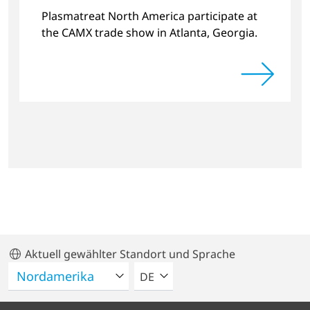
combinations
Plasmatreat North America participate at
the CAMX trade show in Atlanta, Georgia.
Aktuell gewählter Standort und Sprache
BITTE WÄHLEN SIE EINE SPRACH
DE