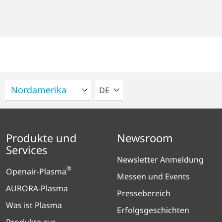
BITTE WÄHLEN SIE EINE SPRACH
DE
Produkte und
Newsroom
Services
Newsletter Anmeldung
®
Openair-Plasma
Messen und Events
AURORA-Plasma
Pressebereich
Was ist Plasma
Erfolgsgeschichten
Produkte zur