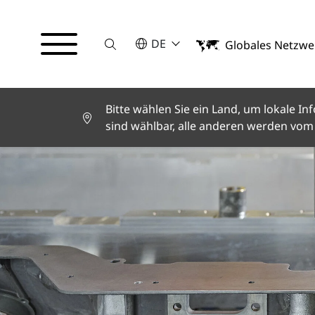
Suche
BITTE WÄHLEN SIE EINE SPRACHE
DE
Globales Netzwe
English
Deutsch
Español
Français
Bitte wählen Sie ein Land, um lokale 
Italiano
sind wählbar, alle anderen werden vom 
Türkçe
日本語
한국어
中文