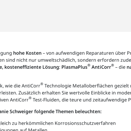
tigung
hohe Kosten
– von aufwendigen Reparaturen über Pro
n sind nicht nur umweltschädlich, sondern erfordern zu
®
®
e, kosteneffiziente Lösung
:
PlasmaPlus
AntiCorr
– die
n
®
, wie die AntiCorr
Technologie Metalloberflächen gezielt 
isten. Zusätzlich erhalten Sie wertvolle Einblicke in mod
®
iven AntiCorr
Test-Fluiden, die teure und zeitaufwendige 
hanie Schweiger folgende Themen beleuchten:
gleich zu herkömmlichen Korrosionsschutzverfahren
igungen auf Metallen