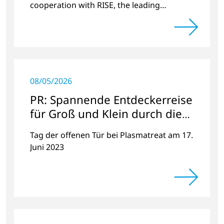
cooperation with RISE, the leading
research institute in Scandinavia.
08/05/2026
PR: Spannende Entdeckerreise
für Groß und Klein durch die
faszinierende Welt der
Tag der offenen Tür bei Plasmatreat am 17.
Plasmatechnologie
Juni 2023