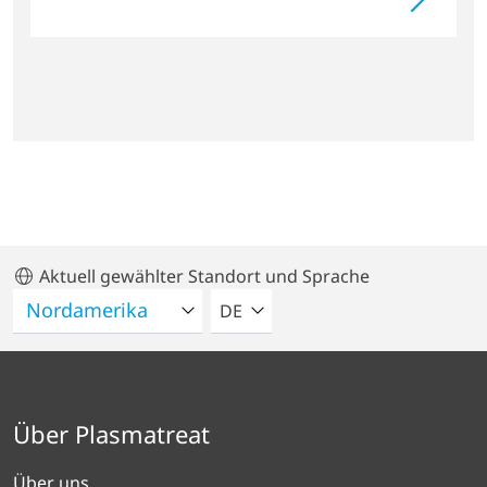
Aktuell gewählter Standort und Sprache
BITTE WÄHLEN SIE EINE SPRACH
DE
Über Plasmatreat
Über uns