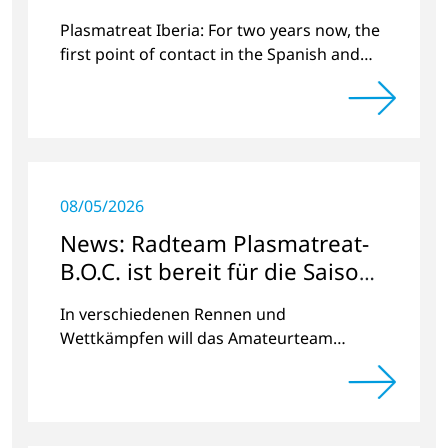
Plasmatreat Iberia: For two years now, the
first point of contact in the Spanish and
Portuguese region for various material
issues.
08/05/2026
News: Radteam Plasmatreat-
B.O.C. ist bereit für die Saison
2023
In verschiedenen Rennen und
Wettkämpfen will das Amateurteam
Kilometer und Spendengelder für das
Projekt „Der Weg nach Hause“ sammeln.