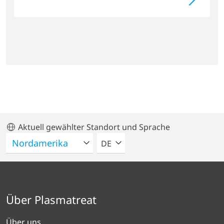
Aktuell gewählter Standort und Sprache
BITTE WÄHLEN SIE EINE SPRACH
DE
Über Plasmatreat
Über uns