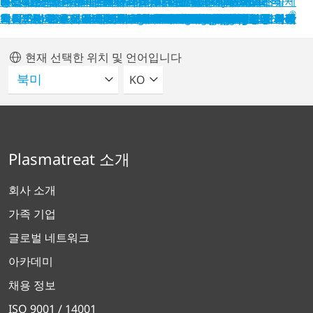
뉴스: 플라즈마트레트는 VDMA 배터리 생산 위원회의
홍보: 플라즈마트레트 이탈리아의 MECSPE 2025: 노천
PR: 세계 혁신 하이드로플라즈마 - 최고의 청결 요건을
PR: 내구성이 뛰어난 전자 부품을 위한 오픈에어 플라즈마
PR: 홍보: 플라즈마트레트, 전자 제조를 위한 차세대
Q&A: 영업 부서에 대한 인사이트를 제공하는 Joachim
신뢰할 수 있는 전력 전자 제품을 위해: 플라즈마 기술의 실제
홍보: 고성능, 장수명 배터리를 위한 오픈에어-플라즈마
자동차 산업에서의 플라즈마 기술 - 오늘날의 과제에 대한
배터리 및 자동차 애플리케이션을 위한 오픈에어 플라즈마
®
회원입니다.
플라즈마 기술에 집중하다
충족하는 효율적이고 지속 가능한 세척 솔루션
기술
플라즈마 솔루션 소개
Schüßler
적용
기술 - 효율적이고 지속 가능하며 신뢰할 수 있는 기술
해답
기술
성공 사례: 스위스의 오픈에어 플라즈마를 이용한 표면 연구
EPDM 프로파일을 위한 새로운 오픈에어 플라즈마 시스템
성공 사례 오픈에어 플라즈마로 커넥터 스트립 표면 처리
PR: 주사기 배럴 전처리를 위한 오픈에어 플라즈마 사용
BSH Bosch그리고Siemens Hausgeräte 성공 사례
뉴스 플라즈마트레트, 동유럽 판매 네트워크 확장
Q&A: 마르쿠스 틸이 전하는 흥미로운 인사이트
PR: 중국 전자 산업을 위한 표면 처리 솔루션
Heidelberger Druckmaschinen성공 사례
성공 사례: 플라즈마 처리 및 테이프 적용
뉴스 스웨덴의 연구 및 파트너 프로젝트
E-모빌리티를 위한 오픈에어 플라즈마
Miele - oven control panel성공 사례
GfO (Nanogate Group)성공 사례
Ford Motor Company성공 사례
Miele - tumble dryers성공 사례
ZF TRW Automotive성공 사례
베네룩스 지역을 위한 새 지사
트럭 제조에서의 구조적 접합
AEC Illuminazione성공 사례
Rohde & Schwarz성공 사례
플라스틱 산업의 지속가능성
Mamur Teknoloji성공 사례
BASF-Elastogran성공 사례
HELLA Australia성공 사례
Scheugenpflug성공 사례
TF Automation성공 사례
WEVO Chemie성공 사례
Krauss-Maffei성공 사례
Arcelik Group성공 사례
Novotechnik성공 사례
Volkswagen성공 사례
Tampoprint성공 사례
Adria-Mobil성공 사례
Hutchinson성공 사례
멕시코에 자회사 설립
STX France성공 사례
Heinz-Glas성공 사례
NanoCraft성공 사례
Peguform성공 사례
CeraCon성공 사례
Griesser성공 사례
RAMPF성공 사례
Bobst성공 사례
DELO성공 사례
SIKA성공 사례
Gira성공 사례
현재 선택한 위치 및 언어입니다
언어를 선택해주세요
KO
Plasmatreat 소개
회사 소개
가족 기업
글로벌 네트워크
아카데미
채용 정보
ISO 9001 / 14001