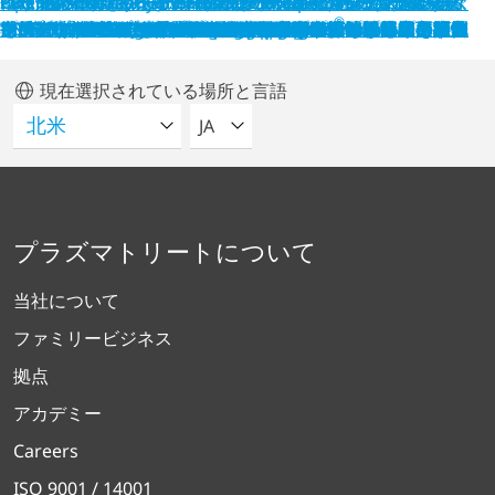
BSH BOSCH アンド SIEMENS 家電製品のサクセスストー
Openair-Plasmaによるコネクターストリップの表面処理
PR：Plasmatreat GmbH：イノベーションリーダー2024
PR：Plasmatreat GmbHが卓越したイノベーションの力で
ニュース プラズマトリート社はVDMA電池生産委員会のメ
PR: プラズマトリート・イタリア at MECSPE 2025: オープ
PR： 世界革新のHydroPlasma - 高清浄度要求のための効
PR： 耐久性のある電子部品のためのオープンエアープラズ
PR： プラズマトリート、エレクトロニクス製造のための次
信頼性の高いパワーエレクトロニクスのために： 活躍する
高性能・長寿命バッテリーのためのOpenair-Plasma
バッテリーおよび自動車用途のオープンエアープラズマ
PUR型内塗装 (インモールドコーティング) へのプラズマ応
技術
®
リー
サクセスストーリー
を受賞
TOP100アワードを受賞
ンバーです。
ンエアプラズマ技術に注目
率的で持続可能な洗浄ソリューション
マ技術
世代プラズマソリューションを展示
プラズマ技術
- 効率的、持続可能、信頼性
技術
用
PR: シリンジバレルの前処理にOpenair-Plasmaを使用する
PR： 中国における電子産業向け表面処理ソリューション
事例：スイスにおけるOpenair-Plasma
プラズマトリート：日本法人の大阪拠点を新社屋へ移動
プラズマ技術が実現する次世代のエレクトロニクス製造
自動車産業におけるプラズマ技術 - 今日の課題への回答
Adria Mobil 一貫プロセス ― プラズマと接着の融合
プレスリリース：プラズマ処理とテープ貼りの自動化
Heidelberger Druckmaschinenサクセスストーリー
Q&A ヨアヒム・シュスラーが営業部門について語る
ニュース プラズマトリート、東欧での販売網を拡大
ニュース スウェーデンでの研究・提携プロジェクト
質疑応答 マルクス・ティールが魅惑的な洞察を披露
EPDMプロファイル用新Openair-Plasmaシステム
AECイルミナツィオーネとのサクセスストーリー
MIELE - オーブン操作パネルサクセスストーリー
E-モビリティのためのオープンエアープラズマ
プラズマ技術で実現する高性能と長期信頼性
プラズマトリートとFraunhofer IFAMの連携
GfO (Nanogate Group)サクセスストーリー
BASF-エラストグランのサクセスストーリー
Ford Motor Company サクセスストーリー
Miele - タンブラー: サクセスストーリー
Rohde & Schwarzサクセスストーリー
Mamur Teknolojiサクセスストーリー
プラスチック産業における持続可能性
HELLA Australiaサクセスストーリー
Scheugenpflugサクセスストーリー
TF Automationサクセスストーリー
WEVO Chemieサクセスストーリー
Krauss-Maffeiサクセスストーリー
Arcelik Groupサクセスストーリー
ZF TRW Automotive社の導入事例
CeraConとのサクセスストーリー
Novotechnikサクセスストーリー
トラック製造における構造用接着
Volkswagenサクセスストーリー
Tampoprintサクセスストーリー
Hutchinsonサクセスストーリー
STX Franceサクセスストーリー
Heinz-Glasサクセスストーリー
NanoCraftサクセスストーリー
Peguformサクセスストーリー
Griesserサクセスストーリー
ベネルクス地域の新オフィス
Bobstのサクセスストーリー
DELOのサクセスストーリー
RAMPFサクセスストーリー
Kostal China社の導入事例
SIKAサクセスストーリー
Giraサクセスストーリー
メキシコに子会社を設立
Linamar社の導入事例
による表面研究
現在選択されている場所と言語
言語を選択してください
JA
プラズマトリートについて
当社について
ファミリービジネス
拠点
アカデミー
Careers
ISO 9001 / 14001