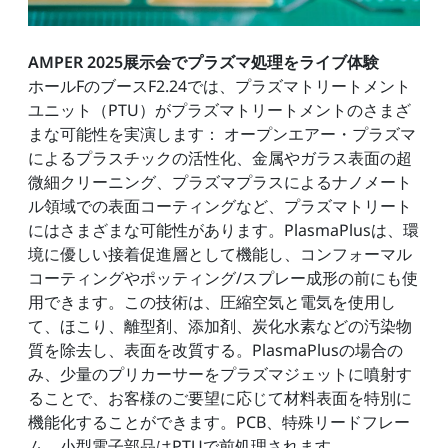
AMPER 2025展示会でプラズマ処理をライブ体験
ホールFのブースF2.24では、プラズマトリートメント
ユニット（PTU）がプラズマトリートメントのさまざ
まな可能性を実演します： オープンエアー・プラズマ
によるプラスチックの活性化、金属やガラス表面の超
微細クリーニング、プラズマプラスによるナノメート
ル領域での表面コーティングなど、プラズマトリート
にはさまざまな可能性があります。PlasmaPlusは、環
境に優しい接着促進層として機能し、コンフォーマル
コーティングやポッティング/スプレー成形の前にも使
用できます。この技術は、圧縮空気と電気を使用し
て、ほこり、離型剤、添加剤、炭化水素などの汚染物
質を除去し、表面を改質する。PlasmaPlusの場合の
み、少量のプリカーサーをプラズマジェットに噴射す
ることで、お客様のご要望に応じて材料表面を特別に
機能化することができます。PCB、特殊リードフレー
ム、小型電子部品はPTUで前処理されます。