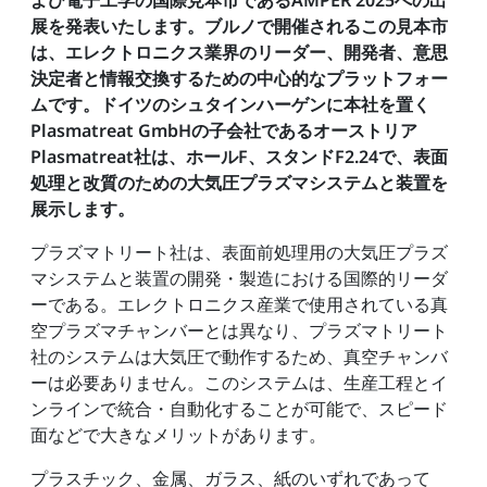
よび電子工学の国際見本市であるAMPER 2025への出
展を発表いたします。ブルノで開催されるこの見本市
は、エレクトロニクス業界のリーダー、開発者、意思
決定者と情報交換するための中心的なプラットフォー
ムです。ドイツのシュタインハーゲンに本社を置く
Plasmatreat GmbHの子会社であるオーストリア
Plasmatreat社は、ホールF、スタンドF2.24で、表面
処理と改質のための大気圧プラズマシステムと装置を
展示します。
プラズマトリート社は、表面前処理用の大気圧プラズ
マシステムと装置の開発・製造における国際的リーダ
ーである。エレクトロニクス産業で使用されている真
空プラズマチャンバーとは異なり、プラズマトリート
社のシステムは大気圧で動作するため、真空チャンバ
ーは必要ありません。このシステムは、生産工程とイ
ンラインで統合・自動化することが可能で、スピード
面などで大きなメリットがあります。
プラスチック、金属、ガラス、紙のいずれであって